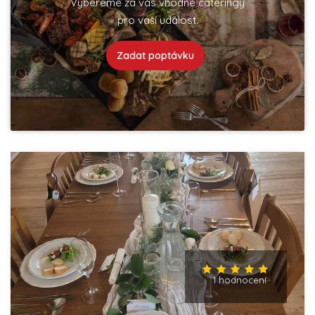
Vybereme za vás vhodné cateringy
pro vaší událost.
Zadat poptávku
1 hodnocení