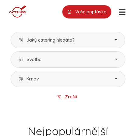
Vaše poptávka
Jaký catering hledáte?
Svatba
Krnov
Zrušit
Nejpopulárnější