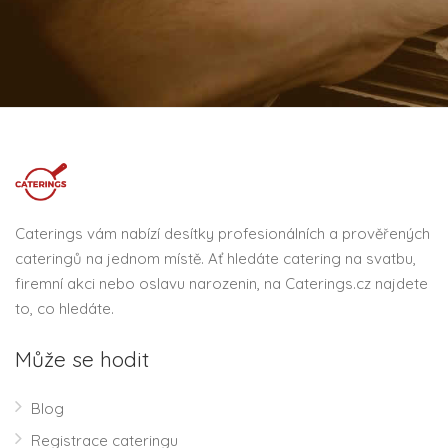
Caterings vám nabízí desítky profesionálních a prověřených
cateringů na jednom místě. Ať hledáte catering na svatbu,
firemní akci nebo oslavu narozenin, na Caterings.cz najdete
to, co hledáte.
Může se hodit
Blog
Registrace cateringu