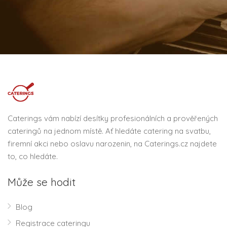
Caterings vám nabízí desítky profesionálních a prověřených
cateringů na jednom místě. Ať hledáte catering na svatbu,
firemní akci nebo oslavu narozenin, na Caterings.cz najdete
to, co hledáte.
Může se hodit
Blog
Registrace cateringu