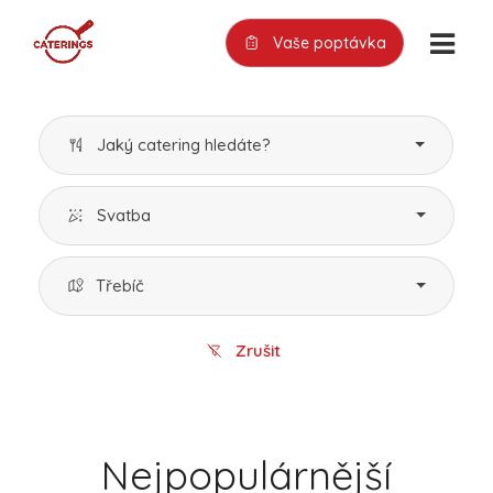
Vaše poptávka
Jaký catering hledáte?
Svatba
Třebíč
Zrušit
Nejpopulárnější