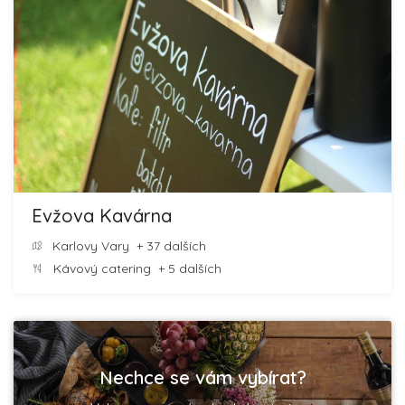
Evžova Kavárna
Karlovy Vary
+ 37 dalších
Kávový catering
+ 5 dalších
Nechce se vám vybírat?