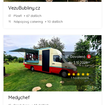
VezuBubliny.cz
Plzeň
+ 67 dalších
Nápojový catering
+ 10 dalších
Dovolená
do 5.10.2026
1 hodnocení
Medychef