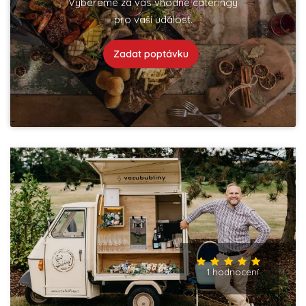
Vybereme za vás vhodné cateringy
pro vaší událost.
Zadat poptávku
1 hodnocení