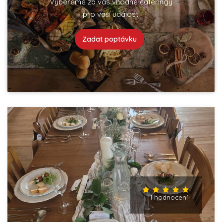
Vybereme za vás vhodné cateringy
pro vaší událost.
Zadat poptávku
1 hodnocení