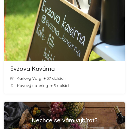
Evžova Kavárna
Karlovy Vary
+ 37 dalších
Kávový catering
+ 5 dalších
Nechce se vám vybírat?