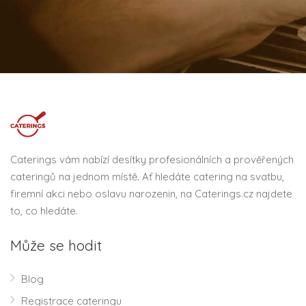
Caterings vám nabízí desítky profesionálních a prověřených
cateringů na jednom místě. Ať hledáte catering na svatbu,
firemní akci nebo oslavu narozenin, na Caterings.cz najdete
to, co hledáte.
Může se hodit
Blog
Registrace cateringu