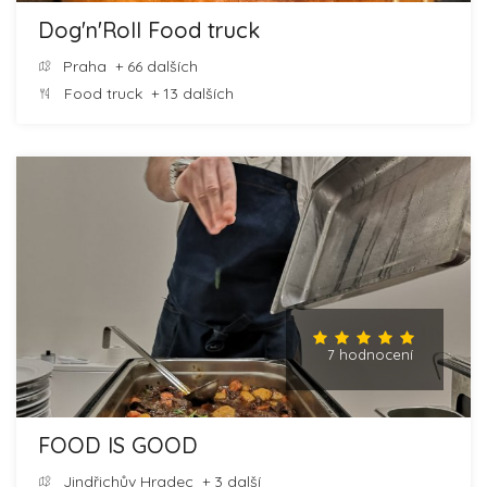
Dog'n'Roll Food truck
Praha
+ 66 dalších
Food truck
+ 13 dalších
7 hodnocení
FOOD IS GOOD
Jindřichův Hradec
+ 3 další