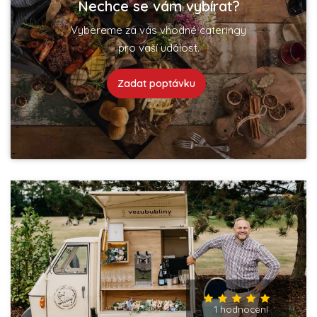
Nechce se vám vybírat?
Vybereme za vás vhodné cateringy
pro vaší událost.
Zadat poptávku
1 hodnocení