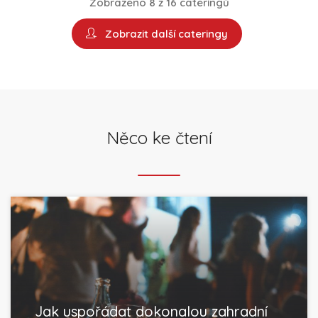
Zobrazeno 8 z 16 cateringů
Zobrazit další cateringy
Něco ke čtení
Jak uspořádat dokonalou zahradní