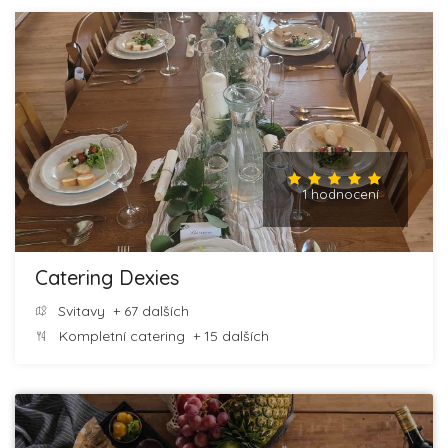
1 hodnocení
Catering Dexies
Svitavy
+ 67 dalších
Kompletní catering
+ 15 dalších