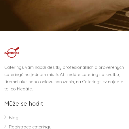
Caterings vám nabízí desítky profesionálních a prověřených
cateringů na jednom místě. Ať hledáte catering na svatbu,
firemní akci nebo oslavu narozenin, na Caterings.cz najdete
to, co hledáte.
Může se hodit
Blog
Registrace cateringu