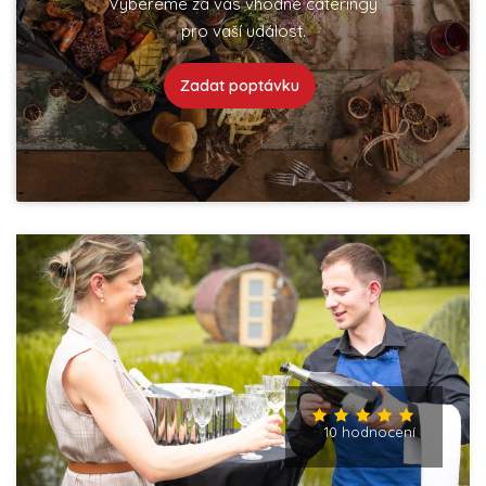
Vybereme za vás vhodné cateringy
pro vaší událost.
Zadat poptávku
10 hodnocení