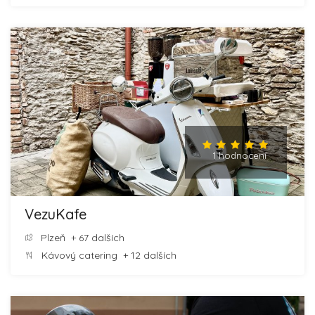
1 hodnocení
VezuKafe
Plzeň
+ 67 dalších
Kávový catering
+ 12 dalších