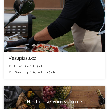
Vezupizzu.cz
Plzeň
+ 67 dalších
Garden párty
+ 9 dalších
Nechce se vám vybírat?