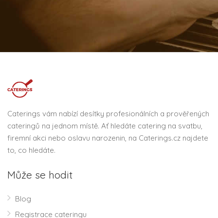
Caterings vám nabízí desítky profesionálních a prověřených
cateringů na jednom místě. Ať hledáte catering na svatbu,
firemní akci nebo oslavu narozenin, na Caterings.cz najdete
to, co hledáte.
Může se hodit
Blog
Registrace cateringu