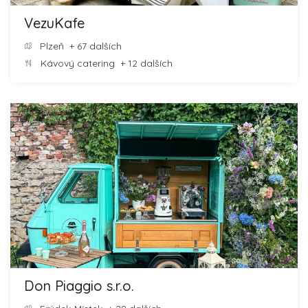
VezuKafe
Plzeň
+ 67 dalších
Kávový catering
+ 12 dalších
Don Piaggio s.r.o.