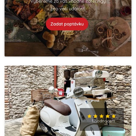
Vybereme za vás vhodné cateringy
pro vaší událost.
Zadat poptávku
1 hodnocení