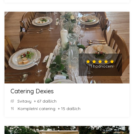
1 hodnocení
Catering Dexies
Svitavy
+ 67 dalších
Kompletní catering
+ 15 dalších