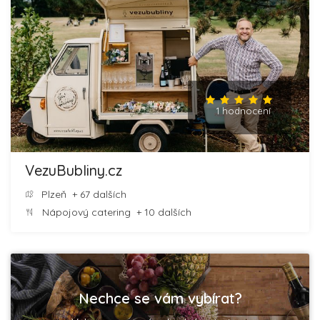
1 hodnocení
VezuBubliny.cz
Plzeň
+ 67 dalších
Nápojový catering
+ 10 dalších
Nechce se vám vybírat?