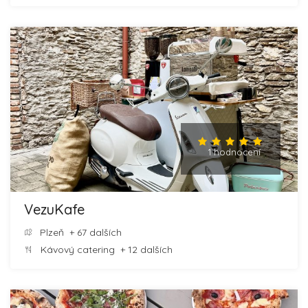
1 hodnocení
VezuKafe
Plzeň
+ 67 dalších
Kávový catering
+ 12 dalších