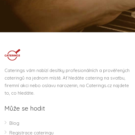
Caterings vám nabízí desítky profesionálních a prověřených
cateringů na jednom místě. Ať hledáte catering na svatbu,
firemní akci nebo oslavu narozenin, na Caterings.cz najdete
to, co hledáte.
Může se hodit
Blog
Registrace cateringu