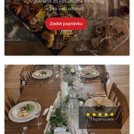
Vybereme za vás vhodné cateringy
pro vaší událost.
Zadat poptávku
1 hodnocení