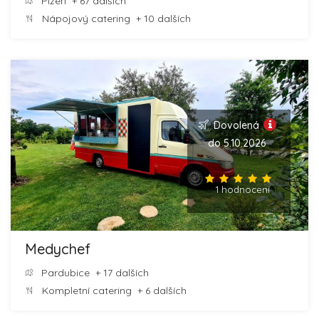
Plzeň
+ 67 dalších
Nápojový catering
+ 10 dalších
Dovolená
do 5.10.2026
1 hodnocení
Medychef
Pardubice
+ 17 dalších
Kompletní catering
+ 6 dalších