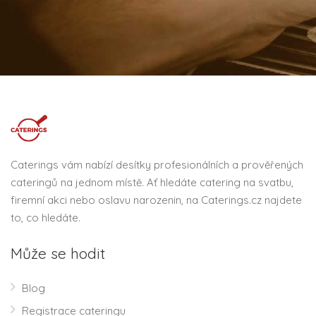
Caterings vám nabízí desítky profesionálních a prověřených
cateringů na jednom místě. Ať hledáte catering na svatbu,
firemní akci nebo oslavu narozenin, na Caterings.cz najdete
to, co hledáte.
Může se hodit
Blog
Registrace cateringu