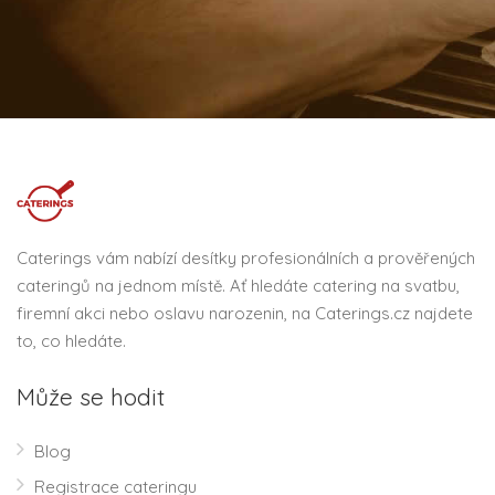
Caterings vám nabízí desítky profesionálních a prověřených
cateringů na jednom místě. Ať hledáte catering na svatbu,
firemní akci nebo oslavu narozenin, na Caterings.cz najdete
to, co hledáte.
Může se hodit
Blog
Registrace cateringu