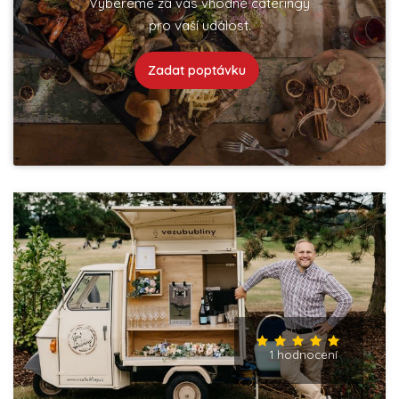
Vybereme za vás vhodné cateringy
pro vaší událost.
Zadat poptávku
1 hodnocení