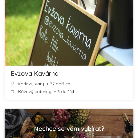
Evžova Kavárna
Karlovy Vary
+ 37 dalších
Kávový catering
+ 5 dalších
Nechce se vám vybírat?