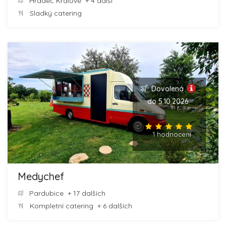
Hradec Králové
+ 4 další
Sladký catering
Dovolená
do 5.10.2026
1 hodnocení
Medychef
Pardubice
+ 17 dalších
Kompletní catering
+ 6 dalších