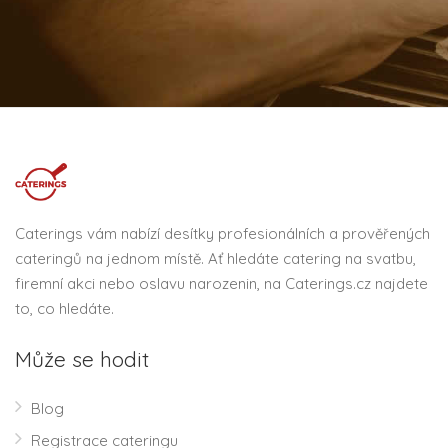
Caterings vám nabízí desítky profesionálních a prověřených
cateringů na jednom místě. Ať hledáte catering na svatbu,
firemní akci nebo oslavu narozenin, na Caterings.cz najdete
to, co hledáte.
Může se hodit
Blog
Registrace cateringu