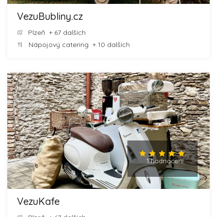
VezuBubliny.cz
Plzeň
+ 67 dalších
Nápojový catering
+ 10 dalších
1 hodnocení
VezuKafe