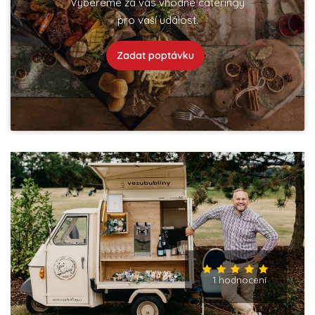
Vybereme za vás vhodné cateringy
pro vaší událost.
Zadat poptávku
1 hodnocení