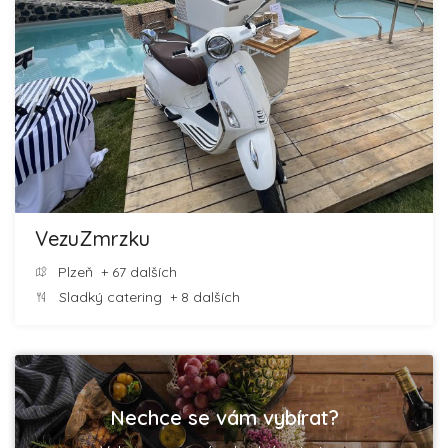
VezuZmrzku
Plzeň
+ 67 dalších
Sladký catering
+ 8 dalších
Nechce se vám vybírat?