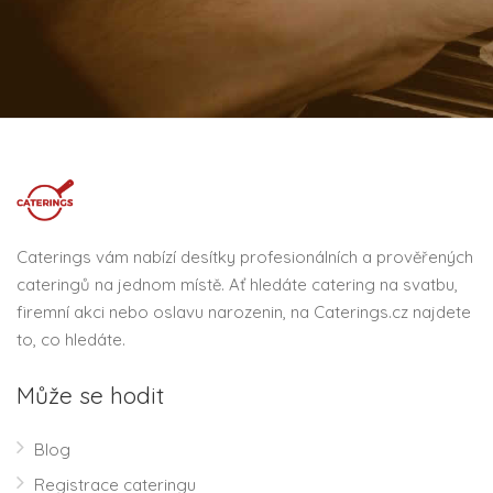
Caterings vám nabízí desítky profesionálních a prověřených
cateringů na jednom místě. Ať hledáte catering na svatbu,
firemní akci nebo oslavu narozenin, na Caterings.cz najdete
to, co hledáte.
Může se hodit
Blog
Registrace cateringu