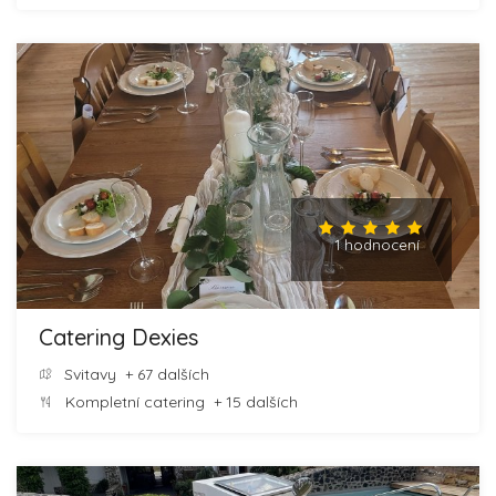
1 hodnocení
Catering Dexies
Svitavy
+ 67 dalších
Kompletní catering
+ 15 dalších