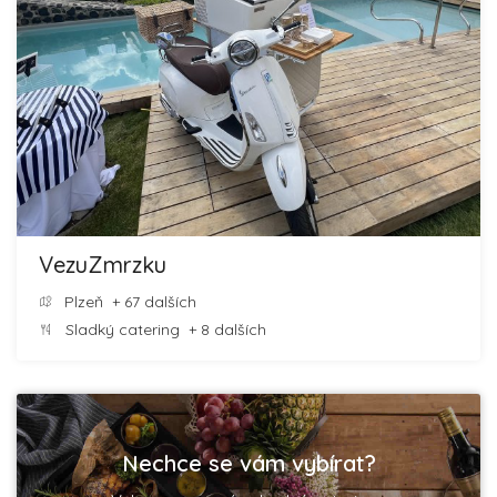
VezuZmrzku
Plzeň
+ 67 dalších
Sladký catering
+ 8 dalších
Nechce se vám vybírat?