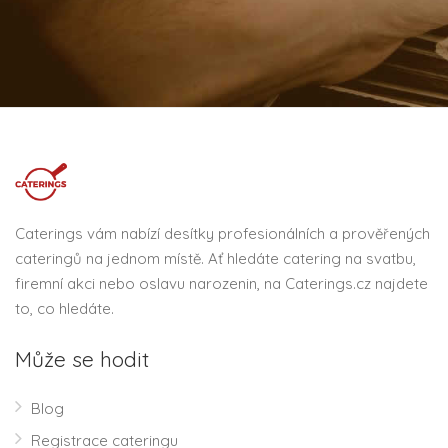
Caterings vám nabízí desítky profesionálních a prověřených
cateringů na jednom místě. Ať hledáte catering na svatbu,
firemní akci nebo oslavu narozenin, na Caterings.cz najdete
to, co hledáte.
Může se hodit
Blog
Registrace cateringu