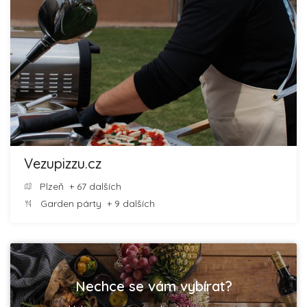
Vezupizzu.cz
Plzeň
+ 67 dalších
Garden párty
+ 9 dalších
Nechce se vám vybírat?