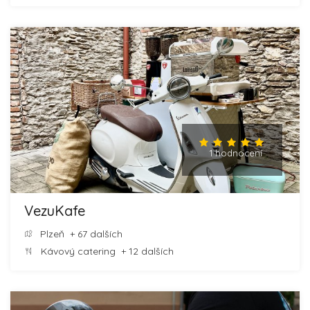
1 hodnocení
VezuKafe
Plzeň
+ 67 dalších
Kávový catering
+ 12 dalších