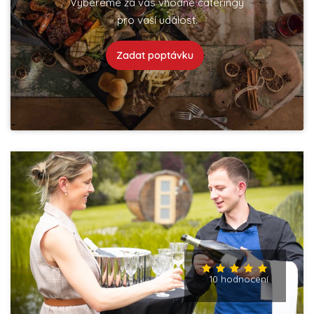
Vybereme za vás vhodné cateringy
pro vaší událost.
Zadat poptávku
10 hodnocení