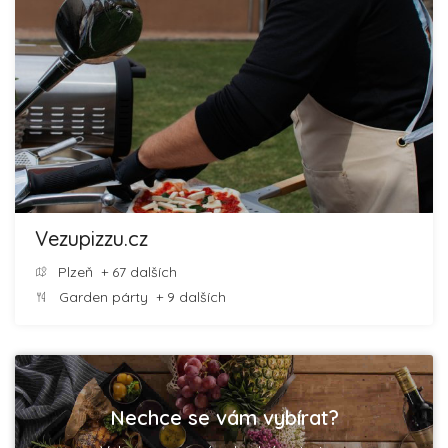
Vezupizzu.cz
Plzeň
+ 67 dalších
Garden párty
+ 9 dalších
Nechce se vám vybírat?