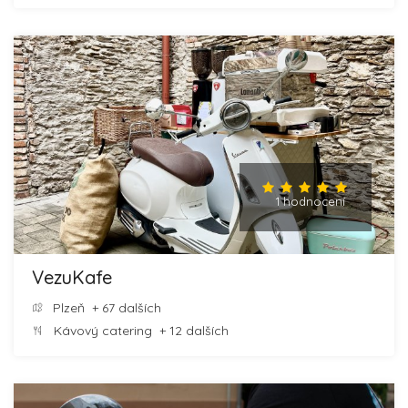
1 hodnocení
VezuKafe
Plzeň
+ 67 dalších
Kávový catering
+ 12 dalších