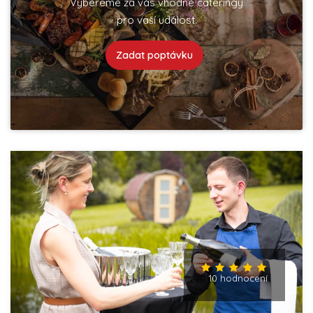
Vybereme za vás vhodné cateringy
pro vaší událost.
Zadat poptávku
10 hodnocení