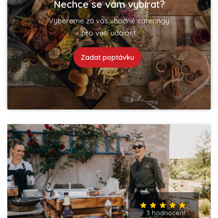
Nechce se vám vybírat?
Vybereme za vás vhodné cateringy
pro vaší událost.
Zadat poptávku
3 hodnocení