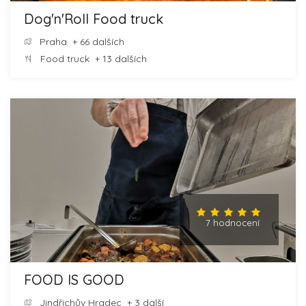
Dog'n'Roll Food truck
Praha
+ 66 dalších
Food truck
+ 13 dalších
7 hodnocení
FOOD IS GOOD
Jindřichův Hradec
+ 3 další