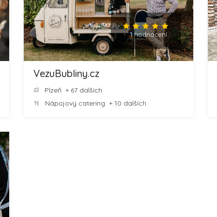
1 hodnocení
VezuBubliny.cz
Plzeň
+ 67 dalších
Nápojový catering
+ 10 dalších