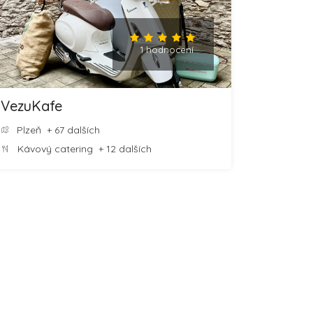
1 hodnocení
VezuKafe
Plzeň
+ 67 dalších
Kávový catering
+ 12 dalších