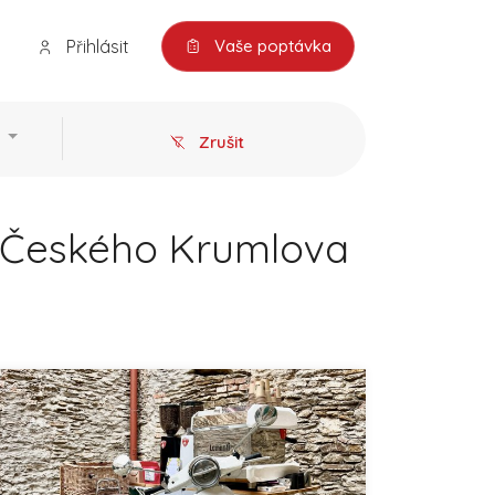
Přihlásit
Vaše poptávka
Zrušit
 z Českého Krumlova