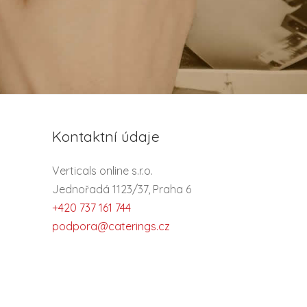
Kontaktní údaje
Verticals online s.r.o.
Jednořadá 1123/37, Praha 6
+420 737 161 744
podpora@caterings.cz