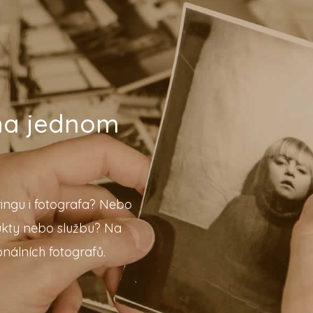
 na jednom
ingu i fotografa? Nebo
ukty nebo službu? Na
nálních fotografů.