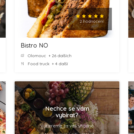
2 hodnocení
Bistro NO
Olomouc
+ 26 dalších
Food truck
+ 4 další
Nechce se vám
vybírat?
Vybereme za vás vhodné