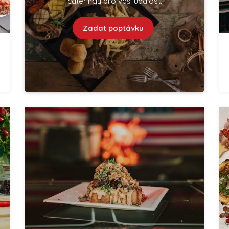
cateringy pro vaší událost.
Zadat poptávku