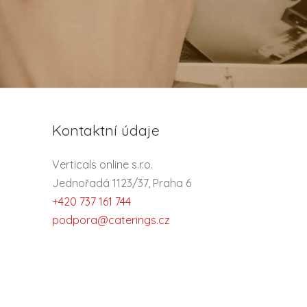
Kontaktní údaje
Verticals online s.r.o.
Jednořadá 1123/37, Praha 6
+420 737 161 744
podpora@caterings.cz