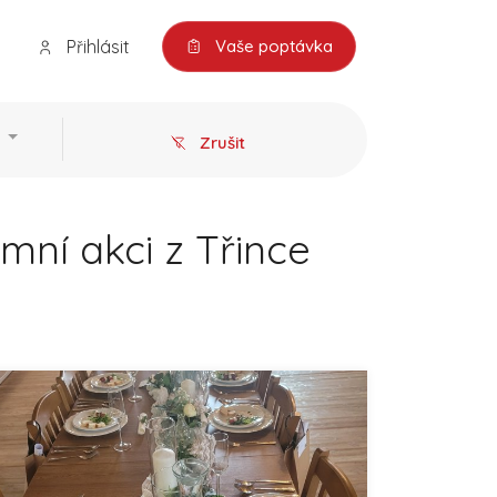
Přihlásit
Vaše poptávka
Zrušit
mní akci z Třince