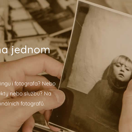
 na jednom
ingu i fotografa? Nebo
ukty nebo službu? Na
nálních fotografů.