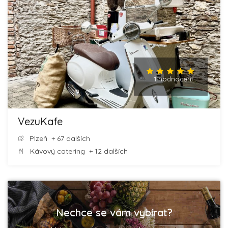
1 hodnocení
VezuKafe
Plzeň
+ 67 dalších
Kávový catering
+ 12 dalších
Nechce se vám vybírat?