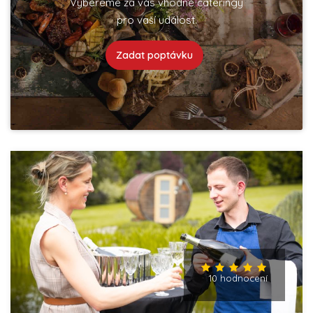
Vybereme za vás vhodné cateringy
pro vaší událost.
Zadat poptávku
10 hodnocení