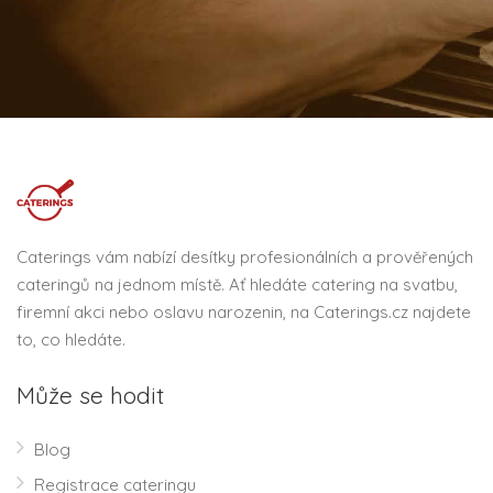
Caterings vám nabízí desítky profesionálních a prověřených
cateringů na jednom místě. Ať hledáte catering na svatbu,
firemní akci nebo oslavu narozenin, na Caterings.cz najdete
to, co hledáte.
Může se hodit
Blog
Registrace cateringu