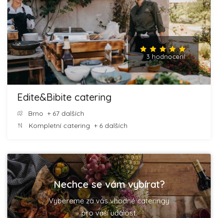
3 hodnocení
Edite&Bibite catering
Brno
+ 67 dalších
Kompletní catering
+ 6 dalších
Nechce se vám vybírat?
Vybereme za vás vhodné cateringy
pro vaší událost.