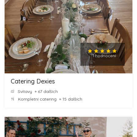
1 hodnocení
Catering Dexies
Svitavy
+ 67 dalších
Kompletní catering
+ 15 dalších