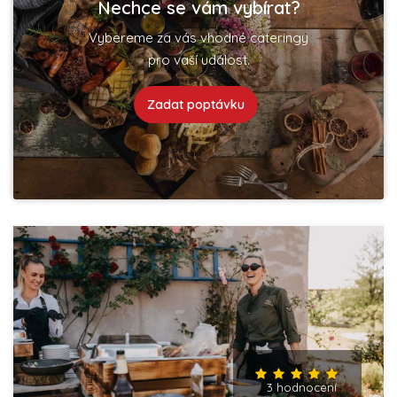
Nechce se vám vybírat?
Vybereme za vás vhodné cateringy
pro vaší událost.
Zadat poptávku
3 hodnocení