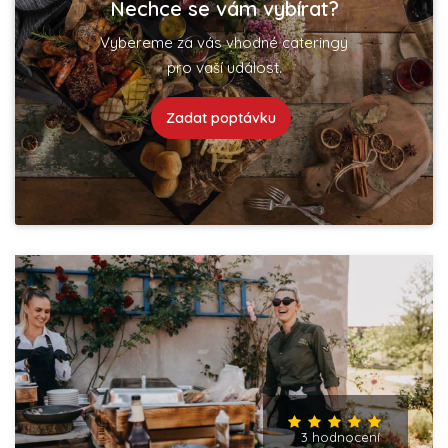
Nechce se vám vybírat?
Vybereme za vás vhodné cateringy
pro vaší událost.
Zadat poptávku
3 hodnocení