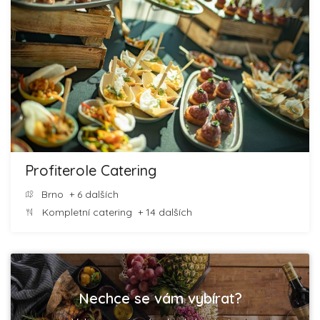
Profiterole Catering
Brno
+ 6 dalších
Kompletní catering
+ 14 dalších
Nechce se vám vybírat?