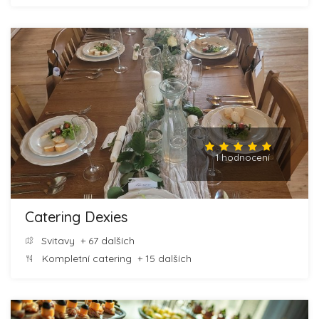
1 hodnocení
Catering Dexies
Svitavy
+ 67 dalších
Kompletní catering
+ 15 dalších