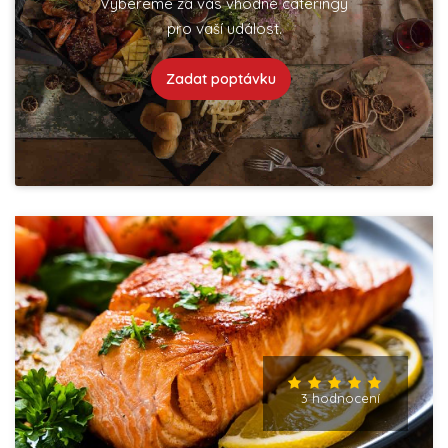
Vybereme za vás vhodné cateringy
pro vaší událost.
Zadat poptávku
3 hodnocení