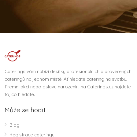
Caterings vám nabízí desítky profesionálních a prověřených
cateringů na jednom místě. Ať hledáte catering na svatbu,
firemní akci nebo oslavu narozenin, na Caterings.cz najdete
to, co hledáte.
Může se hodit
Blog
Registrace cateringu