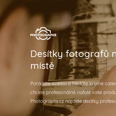
Desítky fotografů
místě
Pořádáte svatbu a hledáte kromě cater
chcete profesionálně nafotit vaše prod
Photographs.cz najdete desítky profesio