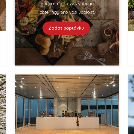
Vybereme za vás vhodné
cateringy pro vaší událost.
Zadat poptávku