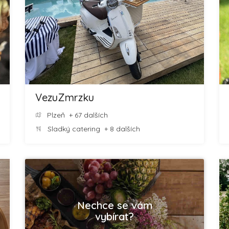
VezuZmrzku
Plzeň
+ 67 dalších
Sladký catering
+ 8 dalších
Nechce se vám
vybírat?