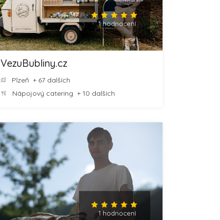
1 hodnocení
VezuBubliny.cz
Plzeň
+ 67 dalších
Nápojový catering
+ 10 dalších
1 hodnocení