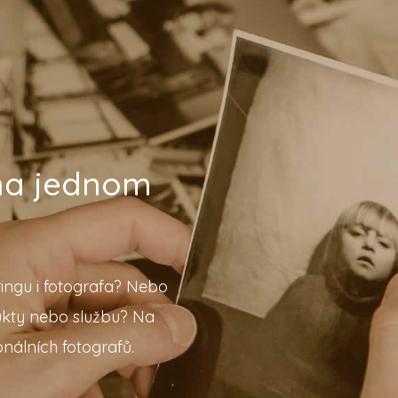
 na jednom
ingu i fotografa? Nebo
ukty nebo službu? Na
nálních fotografů.