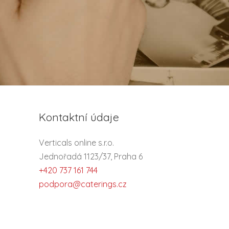
Kontaktní údaje
Verticals online s.r.o.
Jednořadá 1123/37, Praha 6
+420 737 161 744
podpora@caterings.cz