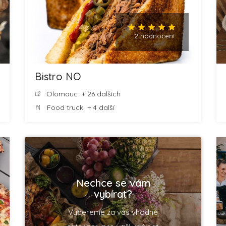
2 hodnocení
Bistro NO
Olomouc
+ 26 dalších
Food truck
+ 4 další
Nechce se vám
vybírat?
Vybereme za vás vhodné