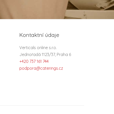
Kontaktní údaje
Verticals online s.r.o.
Jednořadá 1123/37, Praha 6
+420 737 161 744
podpora@caterings.cz