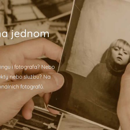
 na jednom
ingu i fotografa? Nebo
ukty nebo službu? Na
nálních fotografů.