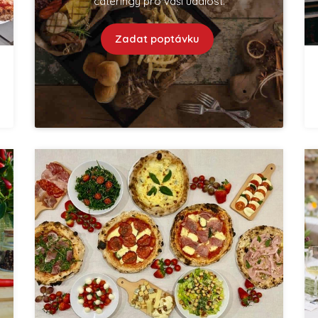
cateringy pro vaší událost.
Zadat poptávku