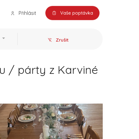
Přihlásit
Vaše poptávka
Zrušit
u / párty z Karviné