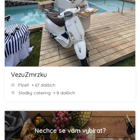
VezuZmrzku
Plzeň
+ 67 dalších
Sladký catering
+ 8 dalších
Nechce se vám vybírat?