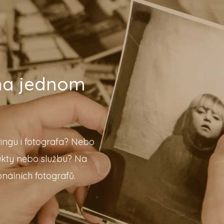
 na jednom
ingu i fotografa? Nebo
ukty nebo službu? Na
nálních fotografů.