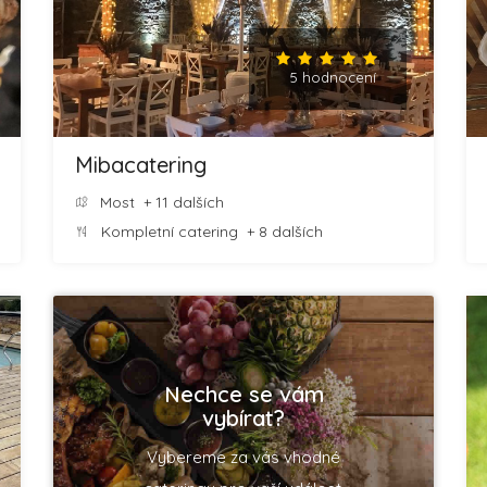
5 hodnocení
Mibacatering
Most
+ 11 dalších
Kompletní catering
+ 8 dalších
Nechce se vám
vybírat?
Vybereme za vás vhodné