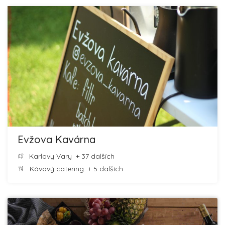
Evžova Kavárna
Karlovy Vary
+ 37 dalších
Kávový catering
+ 5 dalších