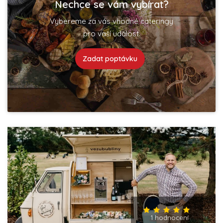
Nechce se vám vybírat?
Vybereme za vás vhodné cateringy
pro vaší událost.
Zadat poptávku
1 hodnocení