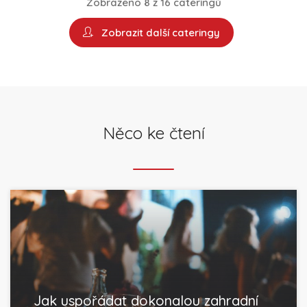
Zobrazeno 8 z 16 cateringů
Zobrazit další cateringy
Něco ke čtení
Jak uspořádat dokonalou zahradní