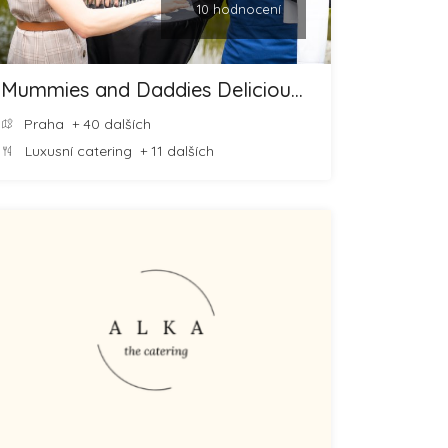
10 hodnocení
Mummies and Daddies Delicious Food and Cheesecakes
Praha
+ 40 dalších
Luxusní catering
+ 11 dalších