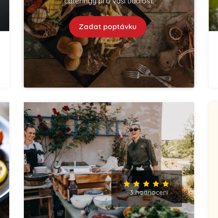
cateringy pro vaší událost.
Zadat poptávku
3 hodnocení