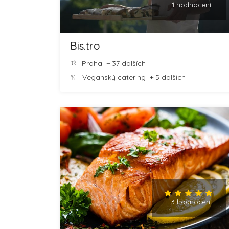
1 hodnocení
Bis.tro
Praha
+ 37 dalších
Veganský catering
+ 5 dalších
3 hodnocení