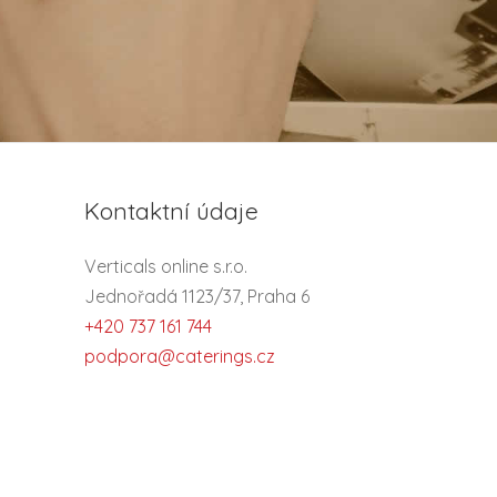
Kontaktní údaje
Verticals online s.r.o.
Jednořadá 1123/37, Praha 6
+420 737 161 744
podpora@caterings.cz