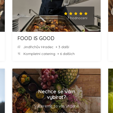
7 hodnocení
FOOD IS GOOD
Jindřichův Hradec
+ 3 další
Kompletní catering
+ 6 dalších
Nechce se vám
vybírat?
Vybereme za vás vhodné