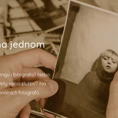
 na jednom
ingu i fotografa? Nebo
ukty nebo službu? Na
nálních fotografů.