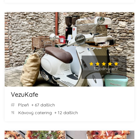
1 hodnocení
VezuKafe
Plzeň
+ 67 dalších
Kávový catering
+ 12 dalších