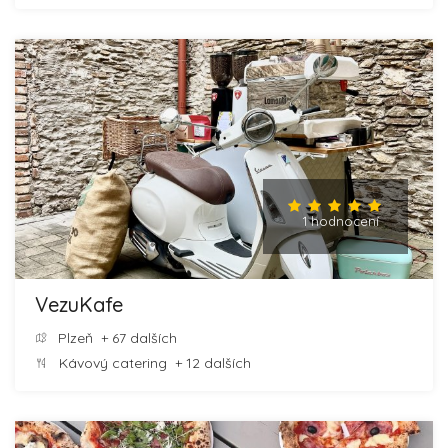
1 hodnocení
VezuKafe
Plzeň
+ 67 dalších
Kávový catering
+ 12 dalších