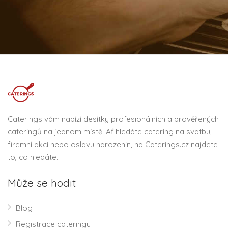
Caterings vám nabízí desítky profesionálních a prověřených
cateringů na jednom místě. Ať hledáte catering na svatbu,
firemní akci nebo oslavu narozenin, na Caterings.cz najdete
to, co hledáte.
Může se hodit
Blog
Registrace cateringu