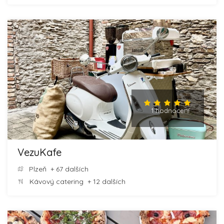
1 hodnocení
VezuKafe
Plzeň
+ 67 dalších
Kávový catering
+ 12 dalších