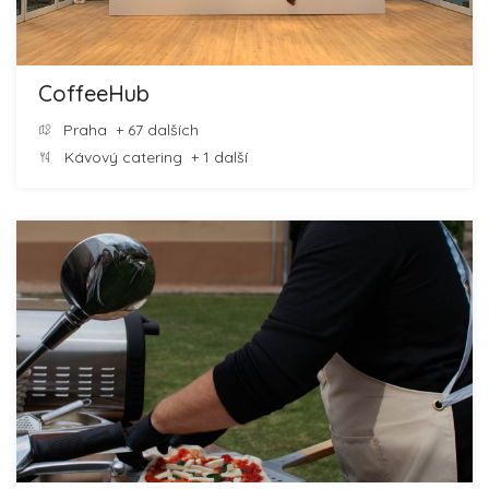
CoffeeHub
Praha
+ 67 dalších
Kávový catering
+ 1 další