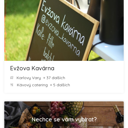
Evžova Kavárna
Karlovy Vary
+ 37 dalších
Kávový catering
+ 5 dalších
Nechce se vám vybírat?