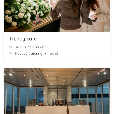
Trendy.kafe
Brno
+ 63 dalších
Kávový catering
+ 1 další