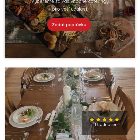
Vybereme za vás vhodné cateringy
pro vaší událost.
Zadat poptávku
1 hodnocení