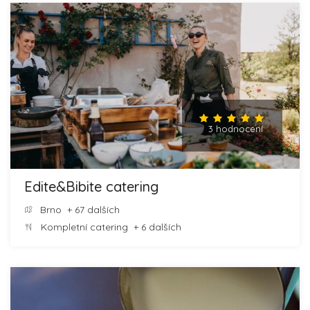
3 hodnocení
Edite&Bibite catering
Brno
+ 67 dalších
Kompletní catering
+ 6 dalších