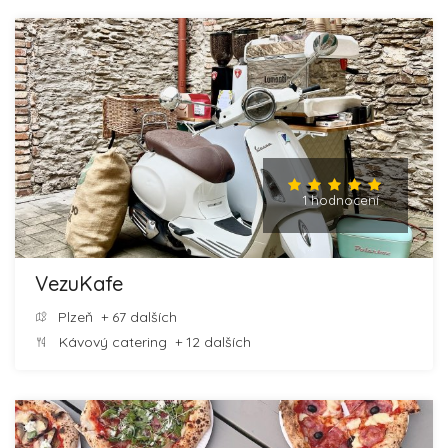
1 hodnocení
VezuKafe
Plzeň
+ 67 dalších
Kávový catering
+ 12 dalších