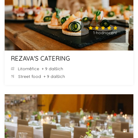
1 hodnocení
REZAVA'S CATERING
Litoměřice
+ 9 dalších
Street food
+ 9 dalších