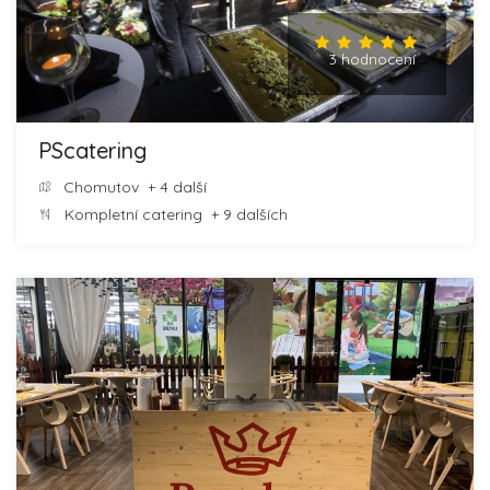
3 hodnocení
PScatering
Chomutov
+ 4 další
Kompletní catering
+ 9 dalších