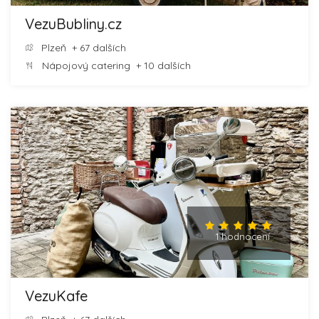
VezuBubliny.cz
Plzeň
+ 67 dalších
Nápojový catering
+ 10 dalších
1 hodnocení
VezuKafe