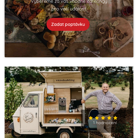
Vybereme za vás vhodné cateringy
pro vaší událost.
Zadat poptávku
1 hodnocení