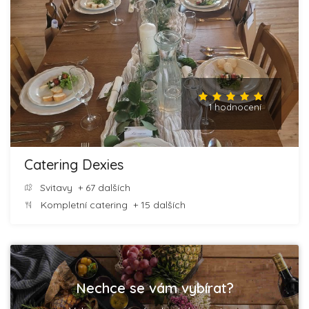
1 hodnocení
Catering Dexies
Svitavy
+ 67 dalších
Kompletní catering
+ 15 dalších
Nechce se vám vybírat?