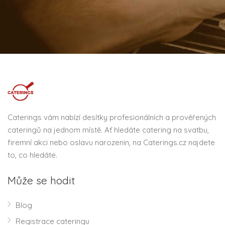
Caterings vám nabízí desítky profesionálních a prověřených
cateringů na jednom místě. Ať hledáte catering na svatbu,
firemní akci nebo oslavu narozenin, na Caterings.cz najdete
to, co hledáte.
Může se hodit
Blog
Registrace cateringu