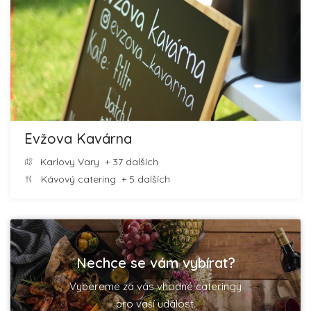
Evžova Kavárna
Karlovy Vary
+ 37 dalších
Kávový catering
+ 5 dalších
Nechce se vám vybírat?
Vybereme za vás vhodné cateringy
pro vaší událost.