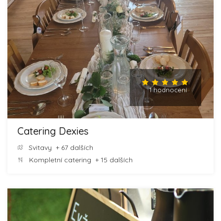
1 hodnocení
Catering Dexies
Svitavy
+ 67 dalších
Kompletní catering
+ 15 dalších