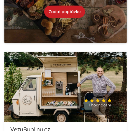
Zadat poptávku
1 hodnocení
VezuBubliny.cz