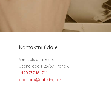
Kontaktní údaje
Verticals online s.r.o.
Jednořadá 1123/37, Praha 6
+420 737 161 744
podpora@caterings.cz