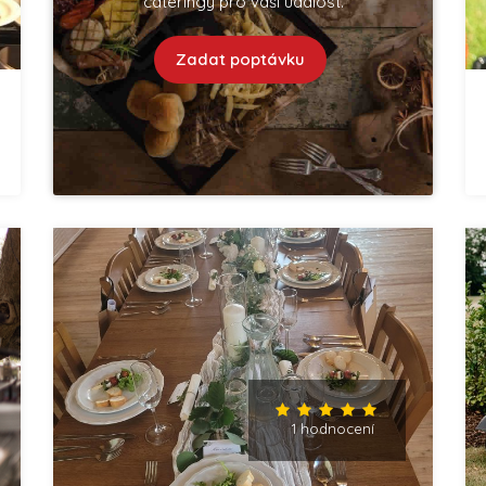
cateringy pro vaší událost.
Zadat poptávku
1 hodnocení