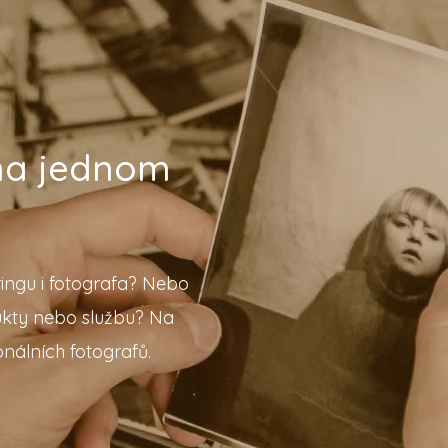
 na jednom
ingu i fotografa? Nebo
ukty nebo službu? Na
nálních fotografů.