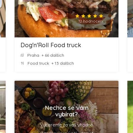
12 hodnocení
Dog'n'Roll Food truck
Praha
+ 66 dalších
Food truck
+ 13 dalších
Nechce se vám
vybírat?
Vybereme za vás vhodné