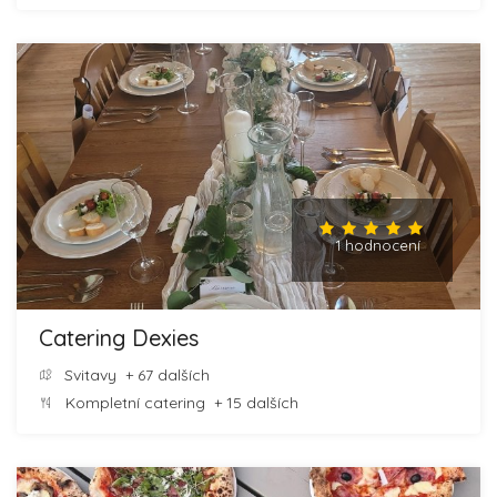
1 hodnocení
Catering Dexies
Svitavy
+ 67 dalších
Kompletní catering
+ 15 dalších