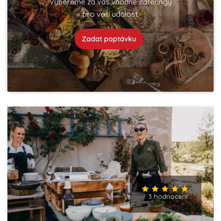
Vybereme za vás vhodné cateringy
pro vaší událost.
Zadat poptávku
3 hodnocení