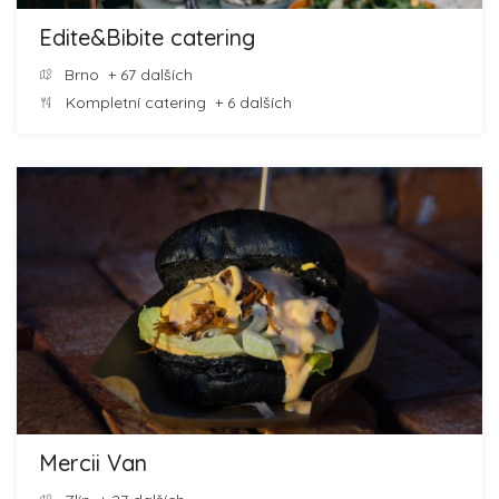
Edite&Bibite catering
Brno
+ 67 dalších
Kompletní catering
+ 6 dalších
Mercii Van