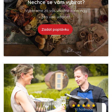
Nechce se vám vybírat?
Vybereme za vás vhodné cateringy
pro vaší událost.
Zadat poptávku
10 hodnocení