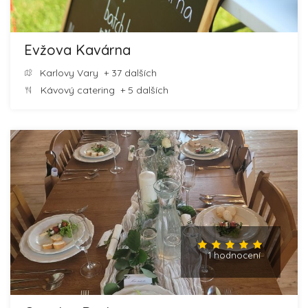
Evžova Kavárna
Karlovy Vary
+ 37 dalších
Kávový catering
+ 5 dalších
1 hodnocení