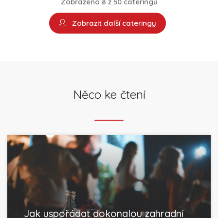
Zobrazeno 8 z 50 cateringů
Zobrazit další cateringy
Něco ke čtení
Jak uspořádat dokonalou zahradní