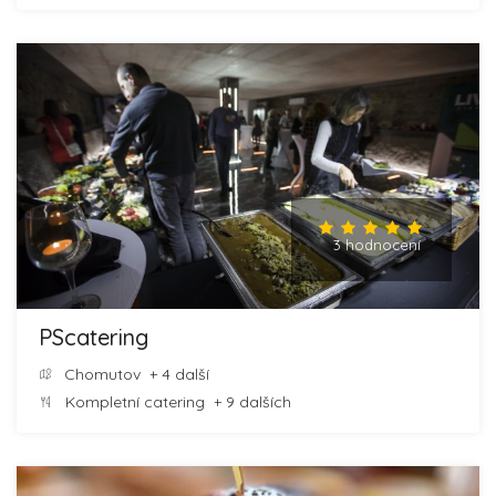
3 hodnocení
PScatering
Chomutov
+ 4 další
Kompletní catering
+ 9 dalších