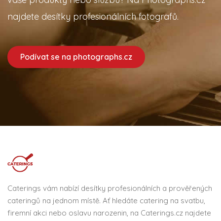
najdete desítky profesionálních fotografů.
Podívat se na photographs.cz
Caterings vám nabízí desítky profesionálních a prověřených
cateringů na jednom místě. Ať hledáte catering na svatbu,
firemní akci nebo oslavu narozenin, na Caterings.cz najdete