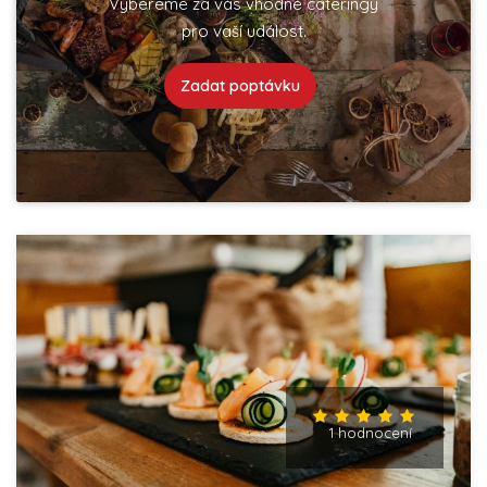
Vybereme za vás vhodné cateringy
pro vaší událost.
Zadat poptávku
1 hodnocení