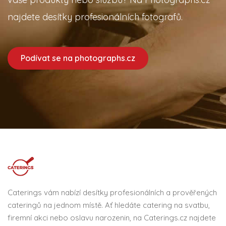
najdete desítky profesionálních fotografů.
Podívat se na photographs.cz
Caterings vám nabízí desítky profesionálních a prověřených
cateringů na jednom místě. Ať hledáte catering na svatbu,
firemní akci nebo oslavu narozenin, na Caterings.cz najdete