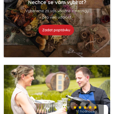
Nechce se vám vybírat?
Vybereme za vás vhodné cateringy
pro vaší událost.
Zadat poptávku
10 hodnocení