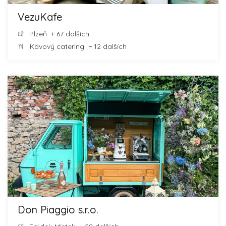
VezuKafe
Plzeň
+ 67 dalších
Kávový catering
+ 12 dalších
Don Piaggio s.r.o.