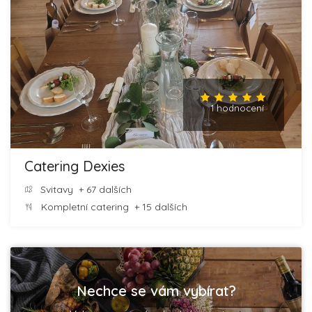
1 hodnocení
Catering Dexies
Svitavy
+ 67 dalších
Kompletní catering
+ 15 dalších
Nechce se vám vybírat?