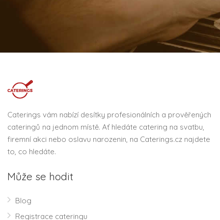
Caterings vám nabízí desítky profesionálních a prověřených
cateringů na jednom místě. Ať hledáte catering na svatbu,
firemní akci nebo oslavu narozenin, na Caterings.cz najdete
to, co hledáte.
Může se hodit
Blog
Registrace cateringu