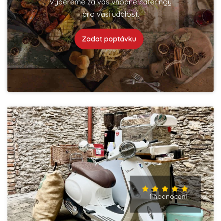
Vybereme za vás vhodné cateringy
pro vaší událost.
Zadat poptávku
1 hodnocení