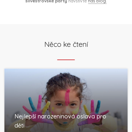
silvestrovské párty
navštivte
náš blog.
Něco ke čtení
Nejlepší narozeninová oslava pro
děti