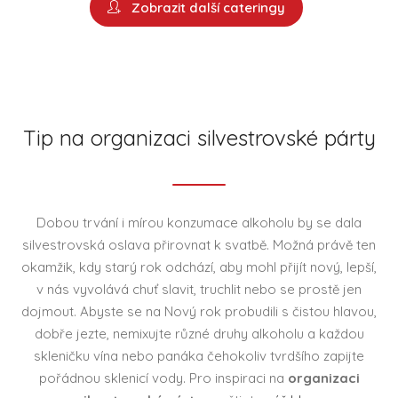
Zobrazit další cateringy
Tip na organizaci silvestrovské párty
Dobou trvání i mírou konzumace alkoholu by se dala
silvestrovská oslava přirovnat k svatbě. Možná právě ten
okamžik, kdy starý rok odchází, aby mohl přijít nový, lepší,
v nás vyvolává chuť slavit, truchlit nebo se prostě jen
dojmout. Abyste se na Nový rok probudili s čistou hlavou,
dobře jezte, nemixujte různé druhy alkoholu a každou
skleničku vína nebo panáka čehokoliv tvrdšího zapijte
pořádnou sklenicí vody. Pro inspiraci na
organizaci