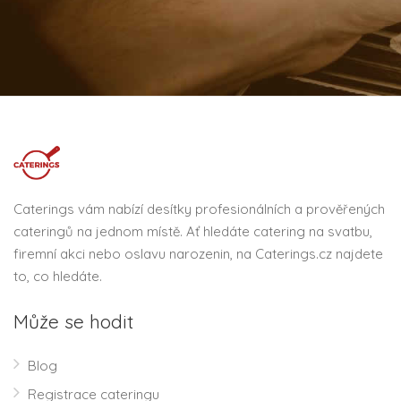
Caterings vám nabízí desítky profesionálních a prověřených
cateringů na jednom místě. Ať hledáte catering na svatbu,
firemní akci nebo oslavu narozenin, na Caterings.cz najdete
to, co hledáte.
Může se hodit
Blog
Registrace cateringu