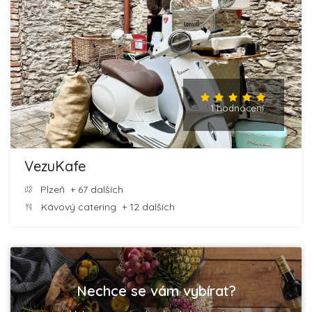
1 hodnocení
VezuKafe
Plzeň
+ 67 dalších
Kávový catering
+ 12 dalších
Nechce se vám vybírat?