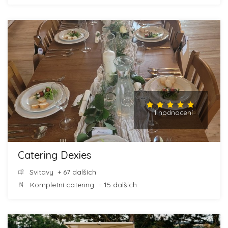
1 hodnocení
Catering Dexies
Svitavy
+ 67 dalších
Kompletní catering
+ 15 dalších