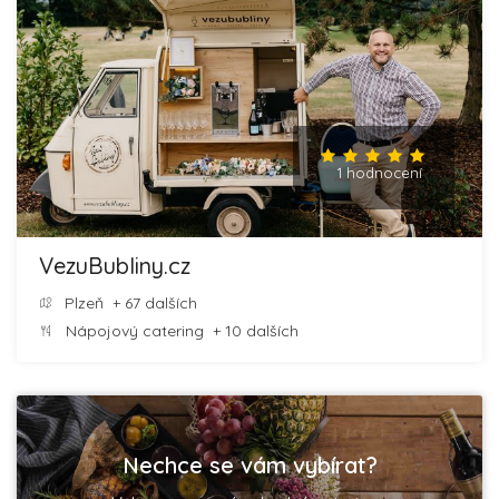
1 hodnocení
VezuBubliny.cz
Plzeň
+ 67 dalších
Nápojový catering
+ 10 dalších
Nechce se vám vybírat?