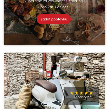
Vybereme za vás vhodné cateringy
pro vaší událost.
Zadat poptávku
1 hodnocení