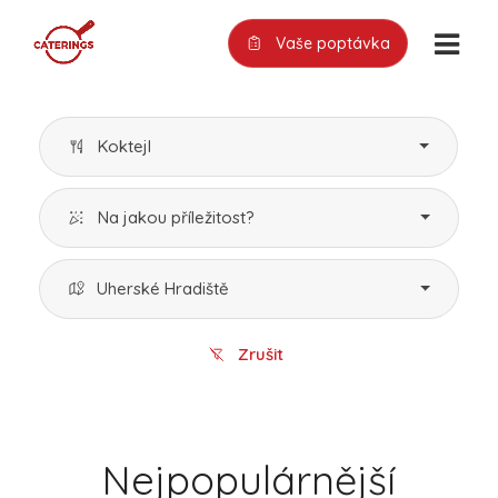
Vaše poptávka
Koktejl
Na jakou příležitost?
Uherské Hradiště
Zrušit
Nejpopulárnější