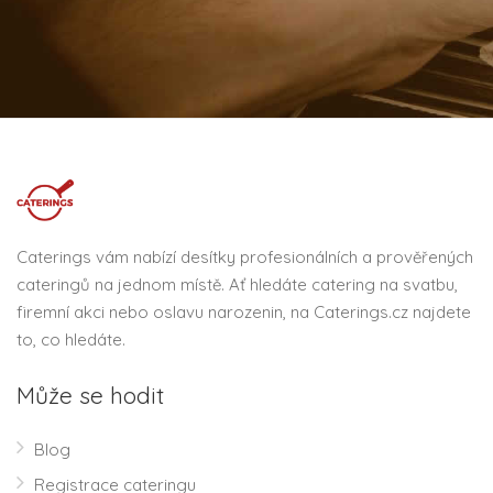
Caterings vám nabízí desítky profesionálních a prověřených
cateringů na jednom místě. Ať hledáte catering na svatbu,
firemní akci nebo oslavu narozenin, na Caterings.cz najdete
to, co hledáte.
Může se hodit
Blog
Registrace cateringu