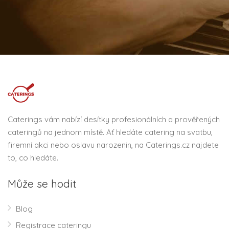
Caterings vám nabízí desítky profesionálních a prověřených
cateringů na jednom místě. Ať hledáte catering na svatbu,
firemní akci nebo oslavu narozenin, na Caterings.cz najdete
to, co hledáte.
Může se hodit
Blog
Registrace cateringu