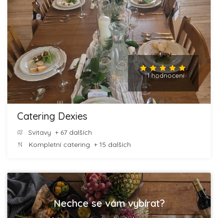
1 hodnocení
Catering Dexies
Svitavy
+ 67 dalších
Kompletní catering
+ 15 dalších
Nechce se vám vybírat?