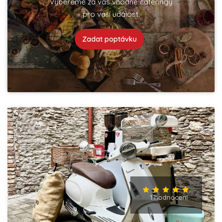
Vybereme za vás vhodné cateringy
pro vaší událost.
Zadat poptávku
1 hodnocení