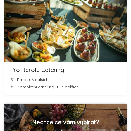
Profiterole Catering
Brno
+ 6 dalších
Kompletní catering
+ 14 dalších
Nechce se vám vybírat?