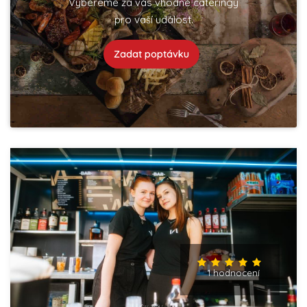
Vybereme za vás vhodné cateringy
pro vaší událost.
Zadat poptávku
1 hodnocení