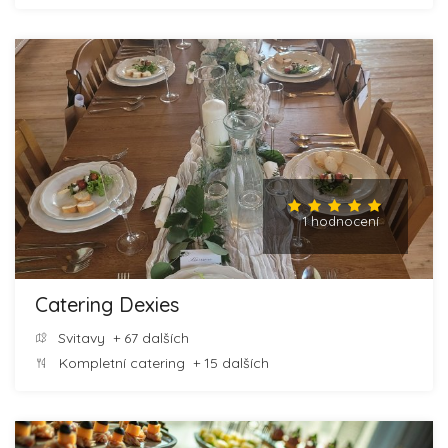
1 hodnocení
Catering Dexies
Svitavy
+ 67 dalších
Kompletní catering
+ 15 dalších