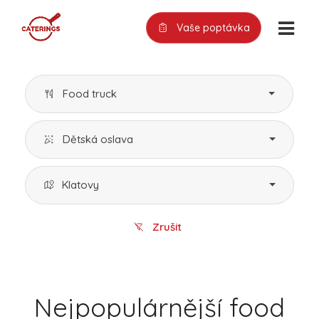
Vaše poptávka
Food truck
Dětská oslava
Klatovy
Zrušit
Nejpopulárnější food