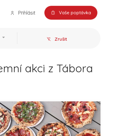
Přihlásit
Vaše poptávka
Zrušit
emní akci z Tábora