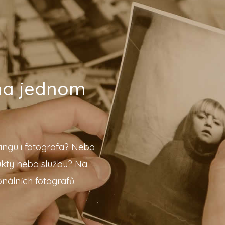
 na jednom
ingu i fotografa? Nebo
ukty nebo službu? Na
nálních fotografů.