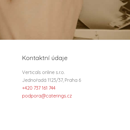
Kontaktní údaje
Verticals online s.r.o.
Jednořadá 1123/37, Praha 6
+420 737 161 744
podpora@caterings.cz