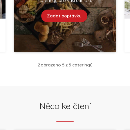
cateringy pro vaší událost.
Zadat poptávku
Zobrazeno 5 z 5 cateringů
Něco ke čtení