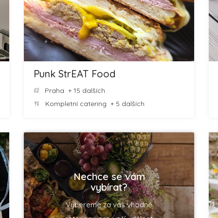
Punk StrEAT Food
Praha
+ 15 dalších
Kompletní catering
+ 5 dalších
Nechce se vám
vybírat?
Vybereme za vás vhodné